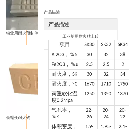
产品描述
产品描述
铝业用耐火预制件
工业炉用耐火粘土砖
项目
SK30
SK32
SK34
Al2O3，％≥
30
32
38
Fe2O3，％≤
2.5
2.5
2
耐火度，SK
30
32
34
耐火度，ºC
1670
1710
1750
荷重软化温
1250
1350
1370
度0.2Mpa
气孔率，
22-
20-
20-
％≤
26
24
22
低蠕变耐火砖
体积密度，
1.9-
1.95-
2.1-