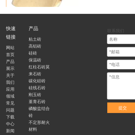
快速
产品
耐火粘土砖
联系我们
链接
粘土砖
高铝砖
网站
硅砖
首页
保温砖
产品
红柱石砖莫
展示
来石砖
关于
碳化硅砖
我们
硅线石砖
应用
刚玉砖
领域
堇青石砖
常见
提交
磷酸盐结合
问题
砖
下载
浇钢砖
不定形耐火
中心
材料
新闻