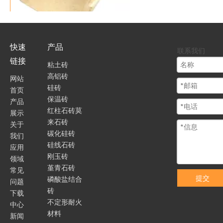
耐火粘土砖
快速
产品
联系我们
链接
粘土砖
高铝砖
网站
硅砖
首页
保温砖
产品
红柱石砖莫
展示
来石砖
关于
碳化硅砖
我们
硅线石砖
应用
刚玉砖
领域
堇青石砖
常见
提交
磷酸盐结合
问题
浇钢砖
砖
下载
不定形耐火
中心
材料
新闻