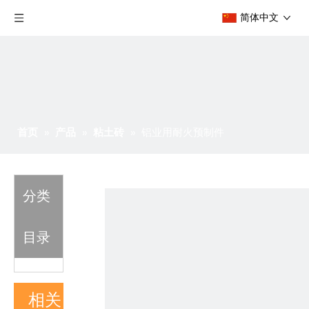
简体中文
首页
»
产品
»
粘土砖
»
铝业用耐火预制件
分类
目录
相关