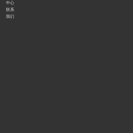
中心
玻璃炉用硅砖
联系
我们
焦炉用硅质耐火砖