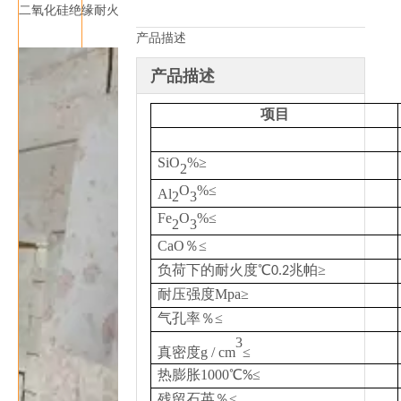
二氧化硅绝缘耐火砖
产品描述
产品描述
项目
SiO
%
≥
2
O
%
≤
Al
2
3
Fe
O
%
≤
2
3
CaO％
≤
负荷下的耐火度
℃
≥
0.2兆帕
耐压强度Mpa
≥
气孔率％
≤
3
真密度g / cm
≤
热膨胀1000
℃
≤
%
残留石英％
≤