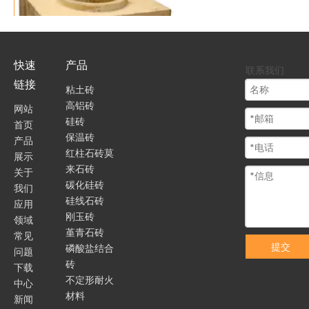
快速
产品
联系我们
链接
粘土砖
高铝砖
网站
硅砖
热风炉用硅砖
首页
保温砖
产品
红柱石砖莫
展示
来石砖
关于
碳化硅砖
我们
硅线石砖
应用
刚玉砖
领域
堇青石砖
常见
提交
磷酸盐结合
问题
砖
下载
不定形耐火
中心
材料
新闻